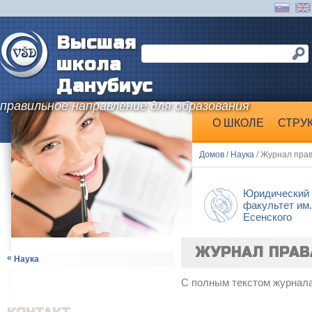
Высшая
школа
Данубиус
правильное направление для образования
O ШКОЛЕ
СТРУ
Домов
/
Наука
/ Журнал пра
Юридический
факультет им.
Есенскогo
ЖУРНАЛ ПРАВ
«
Наука
С полным текстом журнал